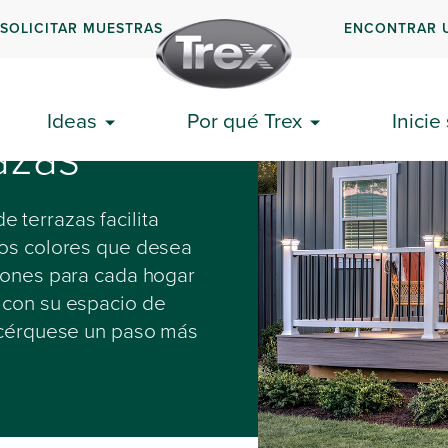
SOLICITAR MUESTRAS
ENCONTRAR 
Ideas
Por qué Trex
Inicie
azas
 terrazas facilita
los colores que desea
ciones para cada hogar
 con su espacio de
 acérquese un paso más