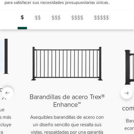
para satisfacer sus necesidades presupuestarias únicas.
$
$$
$$$
$$$$
$$$$$
rco
Barandillas de acero Trex®
e X
Enhance™
com
que
as más
Asequibles barandillas de acero con
Bar
incluye
un diseño sencillo que resalta sus
econ
ra
vistas, respaldadas por una garantía