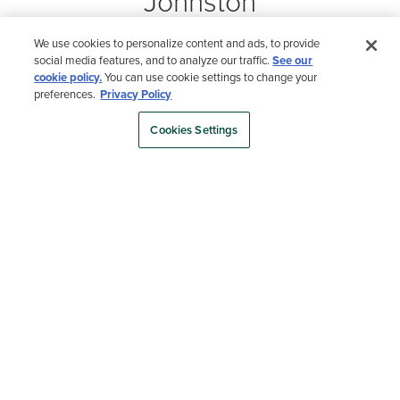
Johnston
0:00 / 2:37
We use cookies to personalize content and ads, to provide
social media features, and to analyze our traffic.
See our
cookie policy.
You can use cookie settings to change your
preferences.
Privacy Policy
Cookies Settings
Más ayuda de
diseño
1
|
2
Cómo elegir un color de terraza
con Carmen Johnston
Lee el artículo