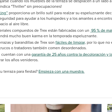
jarse cuando los muebles de la terraza se desplacen a un lado a
Indica "Thriller" sin preocupaciones!
ting™
proporciona un brillo sutil para realzar su espeluznante de
seguridad para ayudar a los huéspedes y a los amantes a encontr
cio al aire libre.
teriales compuestos de Trex están fabricadas con un
95 % de mate
tendrá mucho buen karma en la temporada espeluznante.
rrazas y barandillas de Trex son
fáciles de limpiar,
por lo que no 
 trucos o tratadores también comen desordenados.
ex cuentan con una
garantía de 25 años contra la decoloración y 
rar los años venideros.
u terraza para fiestas?
Empieza con una muestra.