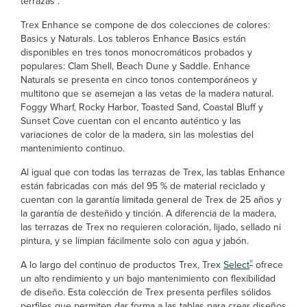
terrazas”.
Trex Enhance se compone de dos colecciones de colores:
Basics y Naturals. Los tableros Enhance Basics están
disponibles en tres tonos monocromáticos probados y
populares: Clam Shell, Beach Dune y Saddle. Enhance
Naturals se presenta en cinco tonos contemporáneos y
multitono que se asemejan a las vetas de la madera natural.
Foggy Wharf, Rocky Harbor, Toasted Sand, Coastal Bluff y
Sunset Cove cuentan con el encanto auténtico y las
variaciones de color de la madera, sin las molestias del
mantenimiento continuo.
Al igual que con todas las terrazas de Trex, las tablas Enhance
están fabricadas con más del 95 % de material reciclado y
cuentan con la garantía limitada general de Trex de 25 años y
la garantía de desteñido y tinción. A diferencia de la madera,
las terrazas de Trex no requieren coloración, lijado, sellado ni
pintura, y se limpian fácilmente solo con agua y jabón.
®
A lo largo del continuo de productos Trex, Trex
Select
ofrece
un alto rendimiento y un bajo mantenimiento con flexibilidad
de diseño. Esta colección de Trex presenta perfiles sólidos
perfiles que permiten dar forma a las tablas para crear diseños