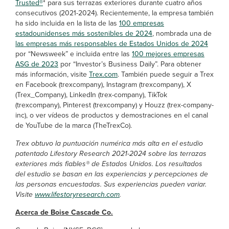
Trusted®
* para sus terrazas exteriores durante cuatro años
consecutivos (2021-2024). Recientemente, la empresa también
ha sido incluida en la lista de las
100 empresas
estadounidenses más sostenibles de 2024
, nombrada una de
las empresas más responsables de Estados Unidos de 2024
por “Newsweek” e incluida entre las
100 mejores empresas
ASG de 2023
por “Investor’s Business Daily”. Para obtener
más información, visite
Trex.com
. También puede seguir a Trex
en Facebook (trexcompany), Instagram (trexcompany), X
(Trex_Company), LinkedIn (trex-company), TikTok
(trexcompany), Pinterest (trexcompany) y Houzz (trex-company-
inc), o ver vídeos de productos y demostraciones en el canal
de YouTube de la marca (TheTrexCo).
Trex obtuvo la puntuación numérica más alta en el estudio
patentado Lifestory Research 2021-2024 sobre las terrazas
exteriores más fiables® de Estados Unidos. Los resultados
del estudio se basan en las experiencias y percepciones de
las personas encuestadas. Sus experiencias pueden variar.
Visite
www.lifestoryresearch.com
.
Acerca de Boise Cascade Co.