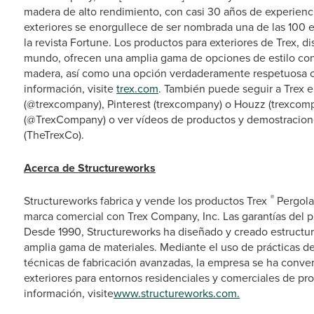
madera de alto rendimiento, con casi 30 años de experienci
exteriores se enorgullece de ser nombrada una de las 100
la revista Fortune. Los productos para exteriores de Trex, 
mundo, ofrecen una amplia gama de opciones de estilo co
madera, así como una opción verdaderamente respetuosa c
información, visite
trex.com
. También puede seguir a Trex 
(@trexcompany), Pinterest (trexcompany) o Houzz (trexcom
(@TrexCompany) o ver vídeos de productos y demostracione
(TheTrexCo).
Acerca de Structureworks
®
Structureworks fabrica y vende los productos Trex
Pergol
marca comercial con Trex Company, Inc. Las garantías del p
Desde 1990, Structureworks ha diseñado y creado estructur
amplia gama de materiales. Mediante el uso de prácticas d
técnicas de fabricación avanzadas, la empresa se ha convert
exteriores para entornos residenciales y comerciales de pr
información, visite
www.structureworks.com.