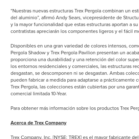
“Nuestras nuevas estructuras Trex Pergola combinan un esti
del aluminio”, afirmó Andy Sears, vicepresidente de Struct
y la mayor funcionalidad que estas estructuras aportan a su
contratistas apreciarán los componentes ligeros y el fácil m
Disponibles en una gran variedad de colores intensos, como
Pergola Shadow y Trex Pergola Pavilion presentan un acab
proporciona una durabilidad y una retención del color supe
los entornos residenciales y comerciales, las estructuras
desgastan, se descomponen ni se desgastan. Ambas colecc
pueden fabricar a medida para adaptarse a prácticamente c
Trex Pergola, las colecciones están cubiertas por una garant
comercial limitada 10-Year.
Para obtener más información sobre los productos Trex Perg
Acerca de Trex Company
Trex Company, Inc. [NYSE: TREX] es el mayor fabricante del 