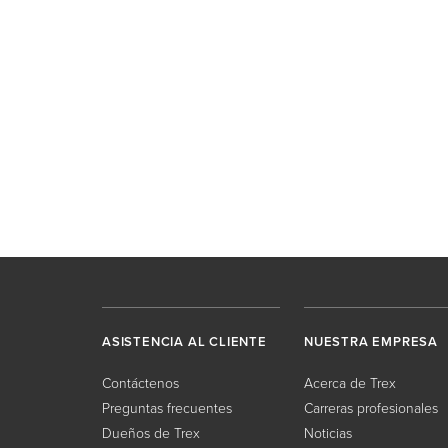
ASISTENCIA AL CLIENTE
NUESTRA EMPRESA
Contáctenos
Acerca de Trex
Preguntas frecuentes
Carreras profesionales
Dueños de Trex
Noticias