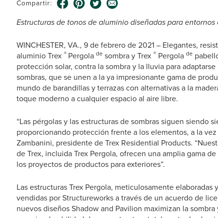
Compartir:
Estructuras de tonos de aluminio diseñadas para entornos 
WINCHESTER, VA., 9 de febrero de 2021 – Elegantes, resist
®
de
®
de
aluminio Trex
Pergola
sombra y Trex
Pergola
pabelló
protección solar, contra la sombra y la lluvia para adaptarse
sombras, que se unen a la ya impresionante gama de produ
mundo de barandillas y terrazas con alternativas a la made
toque moderno a cualquier espacio al aire libre.
“Las pérgolas y las estructuras de sombras siguen siendo si
proporcionando protección frente a los elementos, a la vez
Zambanini, presidente de Trex Residential Products. “Nuestr
de Trex, incluida Trex Pergola, ofrecen una amplia gama de
los proyectos de productos para exteriores”.
Las estructuras Trex Pergola, meticulosamente elaboradas 
vendidas por Structureworks a través de un acuerdo de lic
nuevos diseños Shadow and Pavilion maximizan la sombra y l