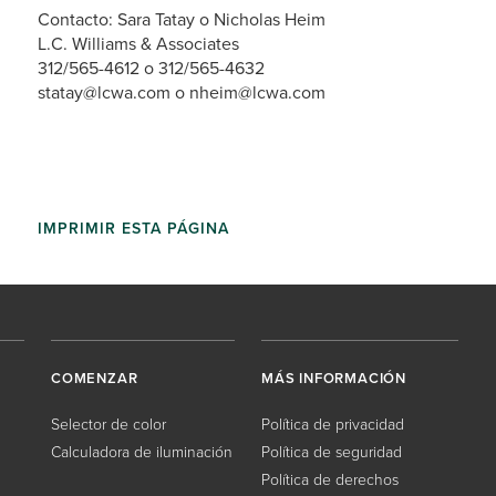
Contacto: Sara Tatay o Nicholas Heim
L.C. Williams & Associates
312/565-4612 o 312/565-4632
statay@lcwa.com o nheim@lcwa.com
IMPRIMIR ESTA PÁGINA
COMENZAR
MÁS INFORMACIÓN
Selector de color
Política de privacidad
Calculadora de iluminación
Política de seguridad
Política de derechos