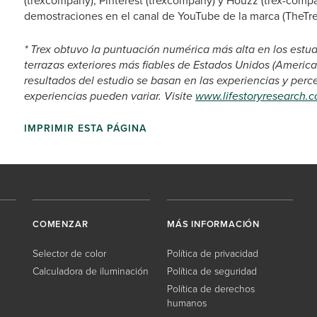
(trexcompany), Pinterest (trexcompany) y Houzz (trex-compa
demostraciones en el canal de YouTube de la marca (TheTr
* Trex obtuvo la puntuación numérica más alta en los estud
terrazas exteriores más fiables de Estados Unidos (America
resultados del estudio se basan en las experiencias y per
experiencias pueden variar. Visite
www.lifestoryresearch.
IMPRIMIR ESTA PÁGINA
COMENZAR
MÁS INFORMACIÓN
Selector de color
Política de privacidad
Calculadora de iluminación
Política de seguridad
Política de derechos
humanos