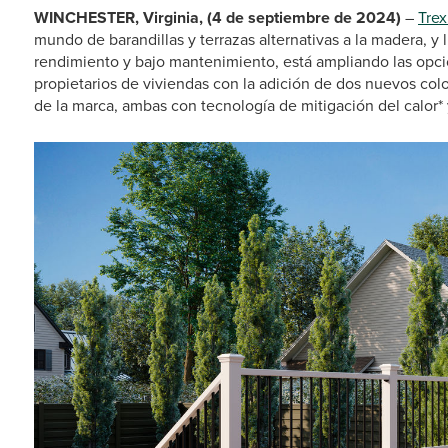
WINCHESTER, Virginia, (4 de septiembre de 2024)
–
Tre
mundo de barandillas y terrazas alternativas a la madera, y 
rendimiento y bajo mantenimiento, está ampliando las opci
propietarios de viviendas con la adición de dos nuevos colo
de la marca, ambas con tecnología de mitigación del calor* 