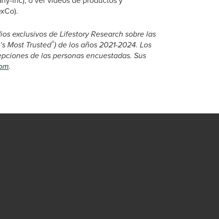
ny-inc), o ver vídeos de productos y
exCo).
ios exclusivos de Lifestory Research sobre las
®
’s Most Trusted
) de los años 2021-2024. Los
cepciones de las personas encuestadas. Sus
com
.