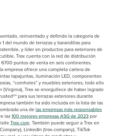
entado, reinventado y definido la categoría de
 1 del mundo de terrazas y barandillas para
stenible, y líder en productos para exteriores de
utible, Trex cuenta con la red de distribución
e 6700 puntos de venta en seis continentes.
 la empresa ofrece una completa cartera de
 cintas tapajuntas, iluminación LED, componentes
elosías, “cornholes” y muebles exteriores, todo ello
 (Virginia), Trex se enorgullece de haber logrado
rusted®* para sus terrazas exteriores durante
presa también ha sido incluida en la lista de las
nombrada una de
las empresas más responsables
re las
100 mejores empresas ASG de 2023
por
isite
Trex.com
. También puede seguir a Trex en
Company), LinkedIn (trex-company), TikTok