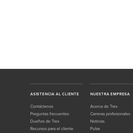
ASISTENCIA AL CLIENTE
NUESTRA EMPRESA
Contáctenos
Acerca de Trex
Preguntas frecuentes
Carreras profesionales
Dueños de Trex
Noticias
Recursos para el cliente
Pulse