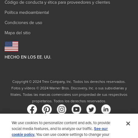
Código de conducta y ética para proveedores y clientes
Política medioambiental
Condiciones de uso
Mapa del sitio
HECHO EN LOS EE. UU.
Copyright © 2024 Trex Company, Inc. Todos los derechos reservados.
Fotos y vídeos © 2024 Warner Bros. Discovery, Inc. o sus subsidiarias y
filiales. Todas las marcas comerciales son propiedad de sus respectivos
propietarios. Todos los derechos reservados.
We use cookies to personalize content and ads, to provide
social media features, and to analyze our traffic.
See our
País
cookie policy.
You can use cookie settings to change your