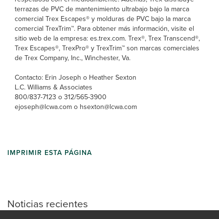
terrazas de PVC de mantenimiento ultrabajo bajo la marca
comercial Trex Escapes® y molduras de PVC bajo la marca
comercial TrexTrim™. Para obtener más información, visite el
sitio web de la empresa: es.trex.com. Trex®, Trex Transcend®,
Trex Escapes®, TrexPro® y TrexTrim™ son marcas comerciales
de Trex Company, Inc., Winchester, Va.
Contacto: Erin Joseph o Heather Sexton
L.C. Williams & Associates
800/837-7123 o 312/565-3900
ejoseph@lcwa.com o hsexton@lcwa.com
IMPRIMIR ESTA PÁGINA
Noticias recientes