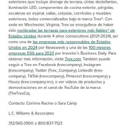
exteriores que incluye drenaje de terraza, cintas destellantes,
iluminación LED, componentes de cocina exterior, pérgolas,
escaleras en espiral, vallas, celosías, cornholes y muebles
exteriores, todos comercializados bajo la marca Trex®
. Con
sede en Winchester, Virginia, Trex se enorgullece de haber
sido
nombradas las terrazas para exteriores más fiables® de
Estados Unidos
durante 4 años consecutivos (2021-2024), así
como una de
las empresas más responsables de Estados
Unidos en 2024
por Newsweek y una de las
100 mejores
empresas ESG para 2023
por Investor’s Business Daily. Para
obtener más información, visite
Trex.com
. También puede
seguir a Trex en Facebook (trexcompany), Instagram
(trexcompany), Twitter (Trex_Company), LinkedIn (trex-
company), TikTok (trexcompany), Pinterest (trexcompany) y
Houzz (trex-company-inc), o ver vídeos de productos y
demostraciones en el canal de YouTube de la marca
(TheTrexCo).
Contacto: Corinne Racine o Sara Camp
L.C. Williams & Associates
312/565-3900 o 800/837-7123