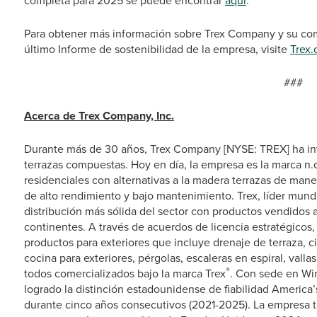
completa para 2025 se puede encontrar
aquí
.
Para obtener más información sobre Trex Company y su comp
último Informe de sostenibilidad de la empresa, visite
Trex
###
Acerca de Trex Company, Inc.
Durante más de 30 años, Trex Company [NYSE: TREX] ha inv
terrazas compuestas. Hoy en día, la empresa es la marca n.o
residenciales con alternativas a la madera terrazas de maner
de alto rendimiento y bajo mantenimiento. Trex, líder mundi
distribución más sólida del sector con productos vendidos 
continentes. A través de acuerdos de licencia estratégicos
productos para exteriores que incluye drenaje de terraza, 
cocina para exteriores, pérgolas, escaleras en espiral, valla
®
todos comercializados bajo la marca Trex
. Con sede en Win
logrado la distinción estadounidense de fiabilidad America
durante cinco años consecutivos (2021-2025). La empresa