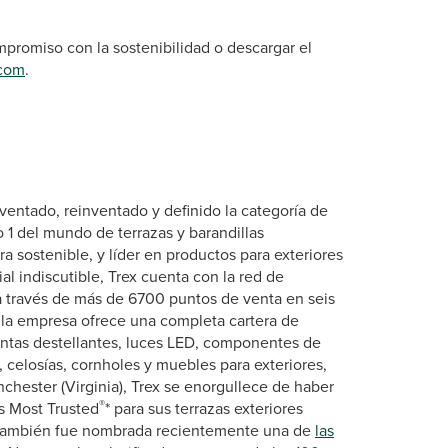
romiso con la sostenibilidad o descargar el
.com
.
entado, reinventado y definido la categoría de
 1 del mundo de terrazas y barandillas
a sostenible, y líder en productos para exteriores
al indiscutible, Trex cuenta con la red de
a través de más de 6700 puntos de venta en seis
, la empresa ofrece una completa cartera de
cintas destellantes, luces LED, componentes de
s, celosías, cornholes y muebles para exteriores,
chester (Virginia), Trex se enorgullece de haber
®
’s Most Trusted
* para sus terrazas exteriores
 también fue nombrada recientemente una de
las