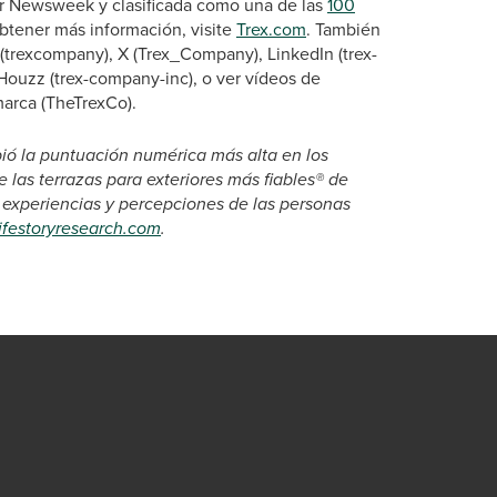
 Newsweek y clasificada como una de las
100
obtener más información, visite
Trex.com
. También
(trexcompany), X (Trex_Company), LinkedIn (trex-
Houzz (trex-company-inc), o ver vídeos de
arca (TheTrexCo).
ibió la puntuación numérica más alta en los
las terrazas para exteriores más fiables® de
s experiencias y percepciones de las personas
ifestoryresearch.com
.