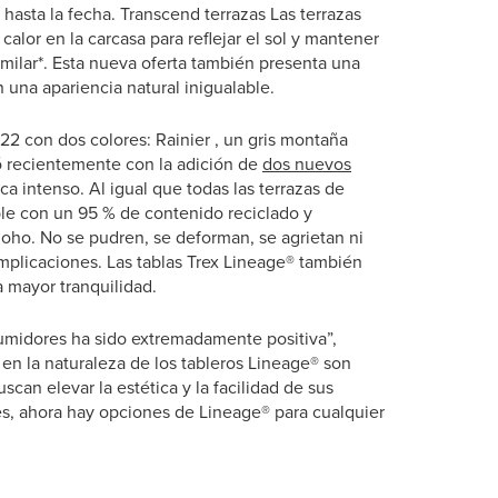
 hasta la fecha. Transcend
terrazas Las terrazas
alor en la carcasa para reflejar el sol y mantener
similar*. Esta nueva oferta también presenta una
 una apariencia natural inigualable.
2 con dos colores: Rainier , un gris montaña
ió recientemente con la adición de
dos nuevos
ca intenso. Al igual que todas las terrazas de
ible con un 95 % de contenido reciclado y
oho. No se pudren, se deforman, se agrietan ni
mplicaciones. Las tablas Trex Lineage® también
a mayor tranquilidad.
umidores ha sido extremadamente positiva”,
 en la naturaleza de los tableros Lineage® son
an elevar la estética y la facilidad de sus
res, ahora hay opciones de Lineage® para cualquier