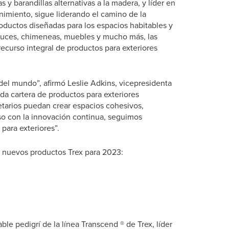
 y barandillas alternativas a la madera, y líder en
nimiento, sigue liderando el camino de la
oductos diseñadas para los espacios habitables y
a luces, chimeneas, muebles y mucho más, las
ecurso integral de productos para exteriores
del mundo”, afirmó Leslie Adkins, vicepresidenta
da cartera de productos para exteriores
ietarios puedan crear espacios cohesivos,
so con la innovación continua, seguimos
para exteriores”.
s nuevos productos Trex para 2023:
le pedigrí de la línea Transcend ® de Trex, líder