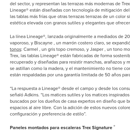
del sector, y representan las terrazas más modernas de Trex
Lineage® están diseñadas con tecnología de mitigación del c
las tablas más frías que otras terrazas terrazas de un color 
estética elevada con granos sutiles y elegantes que ofrecen
La línea Lineage®, lanzada originalmente a mediados de 202
vaporoso, y Biscayne , un marrón costero claro, se expand
tonos
: Carmel , un gris topo cremoso, y Jasper , un tono mo
Trex, las tablas Lineage® están fabricadas de forma sosten
recuperado y diseñadas para resistir manchas, arañazos y m
se astillan como la madera, y el mantenimiento no tiene co
están respaldadas por una garantía limitada de 50 años par
“La respuesta a Lineage® desde el campo y desde los cons
señaló Adkins. “Los matices sutiles y los matices inspirados
buscados por los dueños de casa expertos en diseño que busc
espacios al aire libre. Con la adición de estos nuevos colo
configuración y preferencia de estilo”.
®
Paneles montados para escaleras Trex Signature