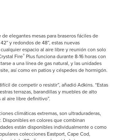
e de elegantes mesas para braseros fáciles de
 42” y redondos de 48”, estas nuevas
ualquier espacio al aire libre y reunión con solo
®
rystal Fire
Plus funciona durante 8-16 horas con
arse a una línea de gas natural, y las unidades
site, así como en patios y céspedes de hormigón.
ifícil de competir o resistir”, añadió Adkins. “Estas
tras terrazas, barandillas y muebles de alto
l aire libre definitivo”.
iciones climáticas extremas, son ultraduraderas,
ar. Disponibles en colores que combinan
unidades están disponibles individualmente o como
populares colecciones Eastport, Cape Cod,