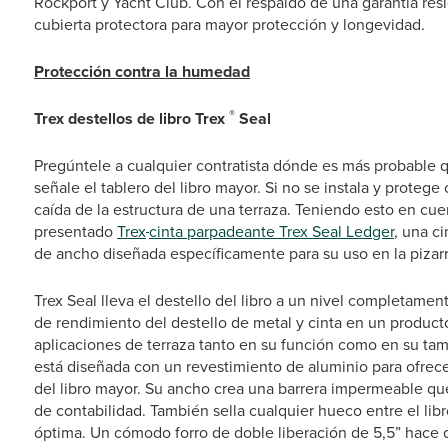
Rockport y Yacht Club. Con el respaldo de una garantía res
cubierta protectora para mayor protección y longevidad.
Protección contra la humedad
®
Trex destellos de
libro Trex
Seal
Pregúntele a cualquier contratista dónde es más probable q
señale el tablero del libro mayor. Si no se instala y prote
caída de la estructura de una terraza. Teniendo esto en cue
presentado
Trex
cinta parpadeante Trex Seal Ledger
, una c
de ancho diseñada específicamente para su uso en la pizarr
Trex Seal lleva el destello del libro a un nivel completame
de rendimiento del destello de metal y cinta en un product
aplicaciones de terraza tanto en su función como en su tama
está diseñada con un revestimiento de aluminio para ofrecer
del libro mayor. Su ancho crea una barrera impermeable qu
de contabilidad. También sella cualquier hueco entre el lib
óptima. Un cómodo forro de doble liberación de 5,5” hace que