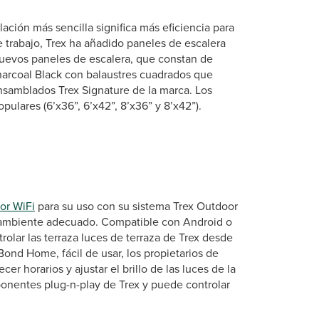
ción más sencilla significa más eficiencia para
e trabajo, Trex ha añadido paneles de escalera
nuevos paneles de escalera, que constan de
harcoal Black con balaustres cuadrados que
nsamblados Trex Signature de la marca. Los
ulares (6’x36”, 6’x42”, 8’x36” y 8’x42”).
or WiFi
para su uso con su sistema Trex Outdoor
l ambiente adecuado. Compatible con Android o
trolar las terraza luces de terraza de Trex desde
ond Home, fácil de usar, los propietarios de
r horarios y ajustar el brillo de las luces de la
mponentes plug-n-play de Trex y puede controlar