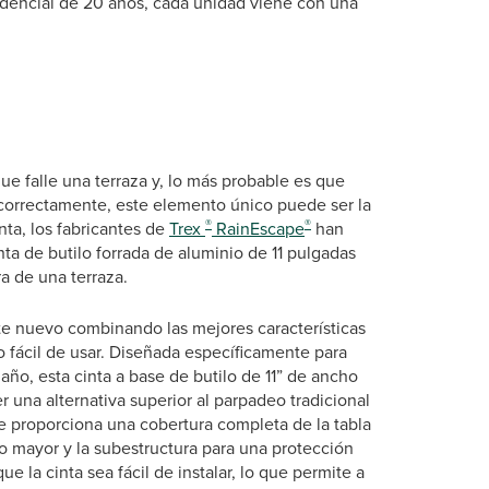
idencial de 20 años, cada unidad viene con una
ue falle una terraza y, lo más probable es que
ge correctamente, este elemento único puede ser la
®
®
nta, los fabricantes de
Trex
RainEscape
han
inta de butilo forrada de aluminio de 11 pulgadas
a de una terraza.
nte nuevo combinando las mejores características
o fácil de usar. Diseñada específicamente para
ño, esta cinta a base de butilo de 11” de ancho
 una alternativa superior al parpadeo tradicional
e proporciona una cobertura completa de la tabla
ro mayor y la subestructura para una protección
 la cinta sea fácil de instalar, lo que permite a