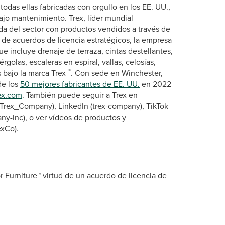
todas ellas fabricadas con orgullo en los EE. UU.,
bajo mantenimiento. Trex, líder mundial
lida del sector con productos vendidos a través de
de acuerdos de licencia estratégicos, la empresa
e incluye drenaje de terraza, cintas destellantes,
olas, escaleras en espiral, vallas, celosías,
®
 bajo la marca Trex
. Con sede en Winchester,
de los
50 mejores fabricantes de EE. UU.
en 2022
ex.com
. También puede seguir a Trex en
(Trex_Company), LinkedIn (trex-company), TikTok
ny-inc), o ver vídeos de productos y
exCo).
 Furniture™ virtud de un acuerdo de licencia de