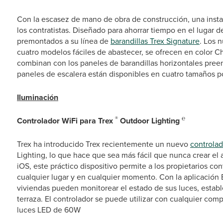
Con la escasez de mano de obra de construcción, una instala
los contratistas. Diseñado para ahorrar tiempo en el lugar d
premontados a su línea de
barandillas Trex Signature
. Los 
cuatro modelos fáciles de abastecer, se ofrecen en color C
combinan con los paneles de barandillas horizontales pree
paneles de escalera están disponibles en cuatro tamaños pop
Iluminación
®
℮
Controlador WiFi para Trex
Outdoor Lighting
Trex ha introducido Trex recientemente un nuevo
controlad
Lighting, lo que hace que sea más fácil que nunca crear e
iOS, este práctico dispositivo permite a los propietarios con
cualquier lugar y en cualquier momento. Con la aplicación B
viviendas pueden monitorear el estado de sus luces, establece
terraza. El controlador se puede utilizar con cualquier co
luces LED de 60W