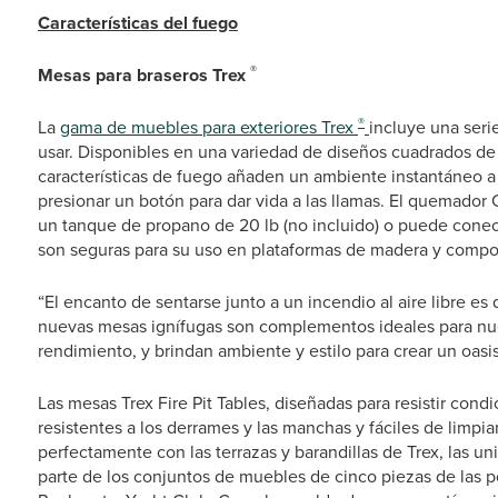
Características del fuego
®
Mesas para braseros Trex
®
La
gama de muebles para exteriores Trex
incluye una seri
usar. Disponibles en una variedad de diseños cuadrados de
características de fuego añaden un ambiente instantáneo a c
presionar un botón para dar vida a las llamas. El quemador C
un tanque de propano de 20 lb (no incluido) o puede conect
son seguras para su uso en plataformas de madera y compo
“El encanto de sentarse junto a un incendio al aire libre es d
nuevas mesas ignífugas son complementos ideales para nues
rendimiento, y brindan ambiente y estilo para crear un oasis a
Las mesas Trex Fire Pit Tables, diseñadas para resistir cond
resistentes a los derrames y las manchas y fáciles de limpi
perfectamente con las terrazas y barandillas de Trex, las 
parte de los conjuntos de muebles de cinco piezas de las 