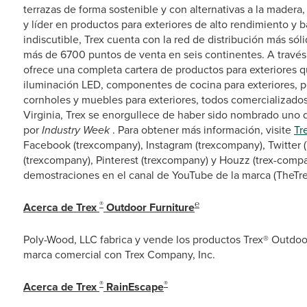
terrazas de forma sostenible y con alternativas a la madera, 
y líder en productos para exteriores de alto rendimiento y 
indiscutible, Trex cuenta con la red de distribución más só
más de 6700 puntos de venta en seis continentes. A través 
ofrece una completa cartera de productos para exteriores qu
iluminación LED, componentes de cocina para exteriores, pérg
cornholes y muebles para exteriores, todos comercializados
Virginia, Trex se enorgullece de haber sido nombrado uno 
por
Industry Week
. Para obtener más información, visite
Tr
Facebook (trexcompany), Instagram (trexcompany), Twitter 
(trexcompany), Pinterest (trexcompany) y Houzz (trex-compa
demostraciones en el canal de YouTube de la marca (TheTr
®
℮
Acerca de Trex
Outdoor Furniture
Poly-Wood, LLC fabrica y vende los productos Trex® Outdoor
marca comercial con Trex Company, Inc.
®
®
Acerca de Trex
RainEscape