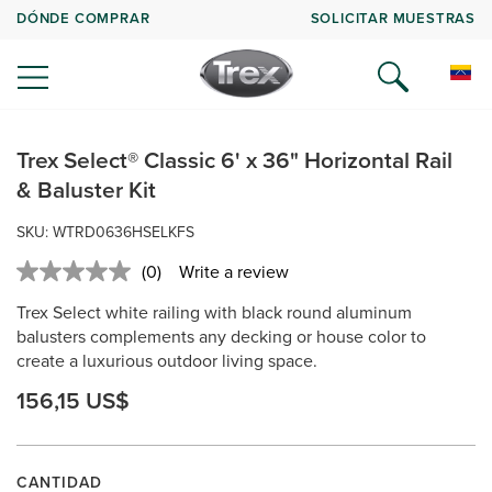
DÓNDE COMPRAR
SOLICITAR MUESTRAS
Trex Select® Classic 6' x 36" Horizontal Rail
& Baluster Kit
SKU: WTRD0636HSELKFS
(0)
Write a review
No
rating
Trex Select white railing with black round aluminum
value.
Same
balusters complements any decking or house color to
page
create a luxurious outdoor living space.
link.
156,15 US$
CANTIDAD