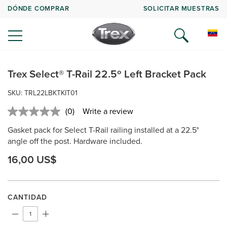
DÓNDE COMPRAR
SOLICITAR MUESTRAS
Trex Select® T-Rail 22.5º Left Bracket Pack
SKU: TRL22LBKTKIT01
(0)
Write a review
No
rating
Gasket pack for Select T-Rail railing installed at a 22.5°
value.
Same
angle off the post. Hardware included.
page
link.
16,00 US$
CANTIDAD