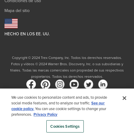
Condiciones de uso
Mapa del sitio
HECHO EN LOS EE. UU.
Copyright © 2024 Trex Company, Inc. Todos los derechos reservados.
Fotos y vídeos © 2024 Warner Bros. Discovery, Inc. o sus subsidiarias y
filiales. Todas las marcas comerciales son propiedad de sus respectivos
propietarios. Todos los derechos reservados.
We use cookies to personalize content and ads, to provide
social media features, and to analyze our traffic.
See our
País
cookie policy.
You can use cookie settings to change your
preferences.
Privacy Policy
Al elegir su país, reconoce que ha leído la Política de privacidad de Trex
Cookies Settings