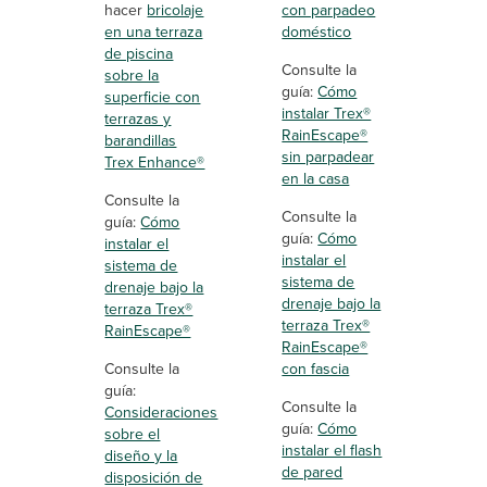
hacer
bricolaje
con parpadeo
en una terraza
doméstico
de piscina
Consulte la
sobre la
guía:
Cómo
superficie con
instalar Trex®
terrazas y
RainEscape®
barandillas
sin parpadear
Trex Enhance®
en la casa
Consulte la
Consulte la
guía:
Cómo
guía:
Cómo
instalar el
instalar el
sistema de
sistema de
drenaje bajo la
drenaje bajo la
terraza Trex®
terraza Trex®
RainEscape®
RainEscape®
Consulte la
con fascia
guía:
Consulte la
Consideraciones
guía:
Cómo
sobre el
instalar el flash
diseño y la
de pared
disposición de